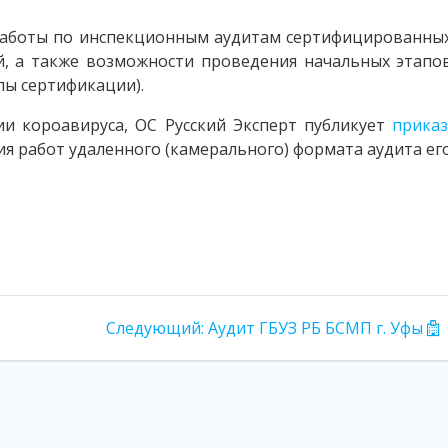
работы по инспекционным аудитам сертифицированны
й, а также возможности проведения начальных этапо
пы сертификации).
и короавируса, ОС Русский Эксперт публикует
прика
 работ удаленного (камерального) формата аудита ег
Следующая
Следующий:
Аудит ГБУЗ РБ БСМП г. Уфы
запись: