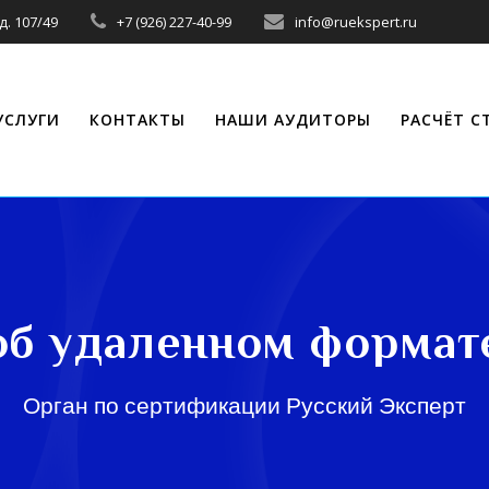
д. 107/49
+7 (926) 227-40-99
info@ruekspert.ru
УСЛУГИ
КОНТАКТЫ
НАШИ АУДИТОРЫ
РАСЧЁТ 
об удаленном формат
Орган по сертификации Русский Эксперт