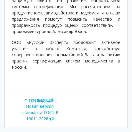
напрямую влиять на развитие национальной
системы сертификации. Мы рассчитываем на
продуктивное взаимодействие и надеемся, что наши
предложения помогут повысить качество и
прозрачность процедур оценки соответствия», —
прокомментировал Александр Юхов.
​ООО «Русский Эксперт» продолжит активное
участие в работе Комитета, способствуя
совершенствованию нормативной базы и развитию
практик сертификации систем менеджмента в
России.
Навигация
Предыдущая
Предыдущий:
по
запись:
Новая версия
стандарта ГОСТ Р
записям
19011:2026