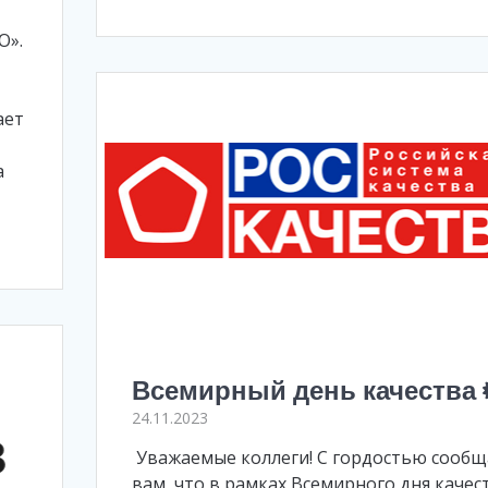
О».
ает
а
Всемирный день качества
24.11.2023
Уважаемые коллеги! С гордостью сооб
вам, что в рамках Всемирного дня качес