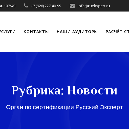
д. 107/49
+7 (926) 227-40-99
info@ruekspert.ru
УСЛУГИ
КОНТАКТЫ
НАШИ АУДИТОРЫ
РАСЧЁТ 
Рубрика:
Новости
Орган по сертификации Русский Эксперт