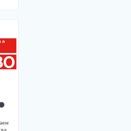
щаем
тва