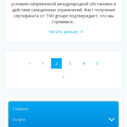
условиях напряжённой международной обстановки и
действия санкционных ограничений. Факт получения
сертификата от TNV groupe подтверждает, что мы
стремимся…
Читать дальше
Навигация
Страница
Страница
Страница
Страница
Страница
1
2
3
4
5
по
записям
Главная
Услуги